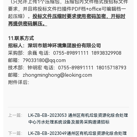
（只允许上传
1
个压缩包，压缩包内文件格式按招标文件
要求，并且将投标文件扫描件
PDF
档
+office
可编辑档一
起压缩）。
投标文件压缩时要求使用密码加密，开标时
再提供密码解压。
11.
联系方式
招标人：深圳市朗坤环境集团股份有限公司
采购部：余巍
电话：
0755-89891111 18938329908
邮箱：
79033180@qq.com
技术部：钟明宏
电话：
0755-89891111 18015718793
邮箱：
zhongminghong@leoking.com
附件详后：
上一篇：
LK-ZB-EB-2023053 通州区有机垃圾资源化综合处理
中心污水处理系统设备及服务采购邀请招标
下一篇：
LK-ZB-EB-2023049通州区有机垃圾资源化综合处理