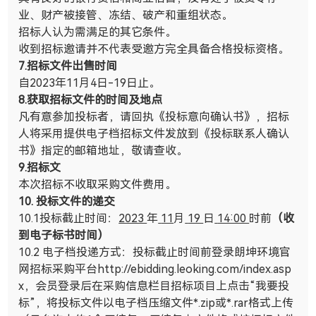
业、财产被接管、冻结、破产和重组状态。
招标人认为需满足的其它条件。
收到招标邀请并不代表受邀方完全具备合格投标资格。
7.
招标文件出售时间
自
2023
年
11
月
4
日
-19
日止。
8.
获取招标文件的时间及地点
凡有意参加投标者，请回执《投标意向确认书》，招标
人将采用提供电子档招标文件发放到《投标联系人确认
书》指定的邮箱地址，敬请查收。
9.
招标文
本次招标不收取采购文件费用。
10.
投标文件的递交
10.1投标截止时间：
2023
年
11
月
19
日
14:00
时前
（收
到电子标书时间）
10.2 电子档投递方式：投标截止时间前登录朗坤环境官
网招标采购平台
http://ebidding.leoking.com/index.asp
x
，会员登录后在采购信息栏目招标项目上点击“我要投
标”，将投标文件以电子档压缩文件
*.zip
或
*.rar
格式上传