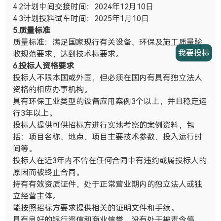
4.2计划中间交接时间：
2024
年
12
月
10
日
4.3计划投料试车时间：
2025
年
1
月
10
日
5.
质量标准
质量标准：满足国家现行有关设备、环保及施工质量验
我要投标
收规范要求，达到技术标要求。
6.
投标人资格要求
投标人不限本国或外国，但必须在国内有具有独立法人
资格的相应办事机构。
具有环保工业类型的设备应用案例
3
个以上，并且稳定运
行
3
年以上。
投标人提供可供招标方进行实地考察的案例资料，包
括：项目名称、地点、项目主要技术参数、投入运行时
间等。
投标人在近
3
年内不曾在任何合同中有违约或属投标人的
原因而被终止合同。
持有有效资质证件，处于正常营业期内的独立法人或独
立经营主体。
能按照招标方要求提供相关的证明文件和手续。
具有良好的银行资信和商业信誉，没有处于被责令停