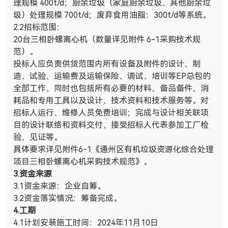
理规模
400t/d
；厨余垃圾（家庭厨余垃圾、其他厨余垃
圾）处理规模
700t/d
；废弃食用油脂：
300t/d等系统
。
2.2招标范围：
20台三相卧螺离心机（数量详见附件
6-1
采购技术规
范）。
投标人应负责供货范围内所有设备及附件的设计、制
造、试验、运输费及运输保险、调试、培训等
EP
总包的
全部工作，同时也包括所有必要的材料、备品备件、消
耗品和专用工具以及设计、技术资料和技术服务等。对
招标人运行、维修人员免费培训；完成与设计相关联项
目的设计联络和资料交付，接受招标人代表参加工厂检
验、见证等。
具体要求详见附件
6-1
《通州区有机垃圾资源化综合处理
项目三相卧螺离心机采购技术规范》。
3.
资金来源
3.1资金来源：企业自筹。
3.2资金落实情况：筹备完成。
4.
工期
4.1计划安装施工时间：
2024
年
11
月
10
日