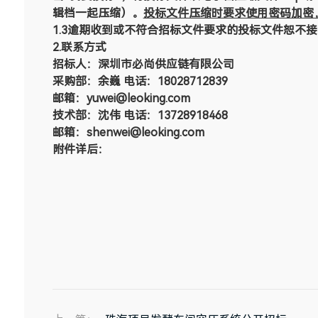
辑档一起压缩）。
投标文件压缩时要求使用密码加密
1.3逾期收到或不符合招标文件要求的投标文件恕不
2
.
联
系方式
招
标人：
深圳市必尚供应链有限公司
采购部：余巍
电话：
18028712839
邮箱：yuwei@leoking.com
技术部：沈伟
电话：
13728918468
邮
箱：
shenwei@leoking.com
附件详后：