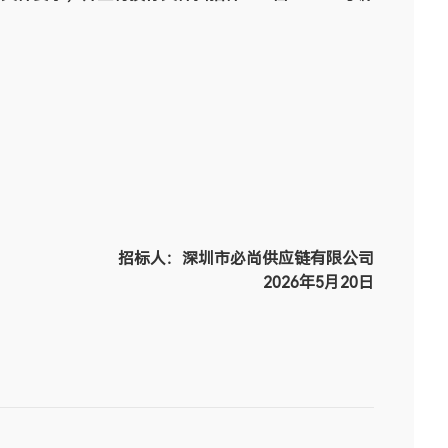
招
标人：
深圳市必尚供应链有限公司
202
6
年
5
月
20
日