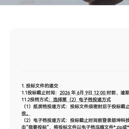
1
.
投标文件的递交
1.1投标截止时间：
20
2
6
年
6
月
9
日
12
:00
时前，逾
11.2投档方式
：
选择第（
2
）
电子
档投递方式
（
1）纸质档投递方式：投标文件须密封后于投标截
收。
（
2）电子档投递方式：投标截止时间
前登录朗坤科技官网
击“我要投标”，将投标文件以电子档压缩文件*.zip或